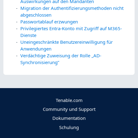
Auswirkungen auf den Mandanten
Migration der Authentifizierungsmethoden nicht
abgeschlossen
Passwortablauf erzwungen
Privilegiertes Entra-Konto mit Zugriff auf M365-
Dienste
Uneingeschränkte Benutzereinwilligung für
Anwendungen
Verdächtige Zuweisung der Rolle „AD-
Synchronisierung”
Tenable.com
Community und Support
Dokumentation
Schulung