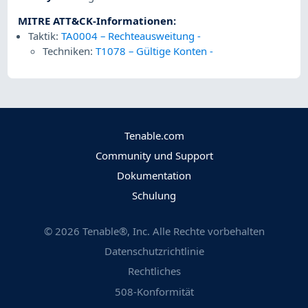
MITRE ATT&CK-Informationen
:
Taktik:
TA0004 – Rechteausweitung
-
Techniken:
T1078 – Gültige Konten
-
Tenable.com
Community und Support
Dokumentation
Schulung
©
2026
Tenable®, Inc. Alle Rechte vorbehalten
Datenschutzrichtlinie
Rechtliches
508-Konformität