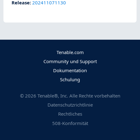
Release
:
202411071130
Tenable.com
Community und Support
Dokumentation
Schulung
©
2026
Tenable®, Inc. Alle Rechte vorbehalten
Datenschutzrichtlinie
Rechtliches
508-Konformität