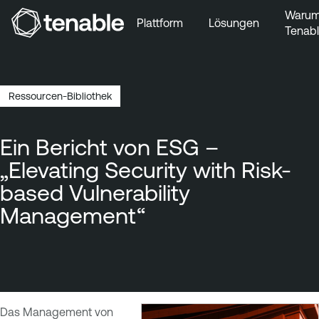
Waru
Plattform
Lösungen
Tenab
Zur Hauptnavigation wechseln
Zum Hauptinhalt wechseln
Zur Fußzeile wechseln
Ressourcen-Bibliothek
Breadcrumb
Ein Bericht von ESG –
„Elevating Security with Risk-
based Vulnerability
Management“
Das Management von