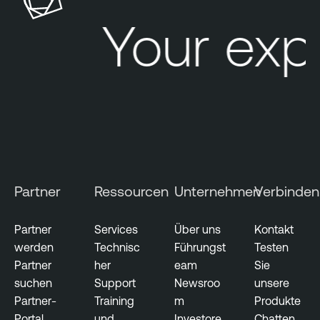
l
Your exp
e
V
u
l
n
e
r
a
b
Partner
Ressourcen
Unternehmen
Verbinden
i
l
i
Partner
Services
Über uns
Kontakt
t
werden
Technisc
Führungst
Testen
y
Partner
her
eam
Sie
M
suchen
Support
Newsroo
unsere
a
Partner-
Training
m
Produkte
n
Portal
und
Investore
Chatten