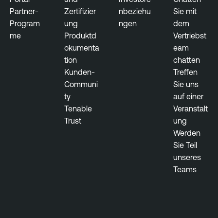
a
Partner-
Zertifizier
nbeziehu
Sie mit
g
Program
ung
ngen
dem
e
me
Produktd
Vertriebst
m
okumenta
eam
e
tion
chatten
n
Kunden-
Treffen
t
Communi
Sie uns
ty
auf einer
Tenable
Veranstalt
Trust
ung
Werden
Sie Teil
unseres
Teams