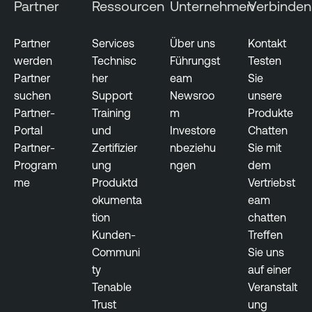
Partner
Ressourcen
Unternehmen
Verbinden
t
y
Partner
Services
Über uns
Kontakt
werden
Technisc
Führungst
Testen
Partner
her
eam
Sie
suchen
Support
Newsroo
unsere
Partner-
Training
m
Produkte
Portal
und
Investore
Chatten
Partner-
Zertifizier
nbeziehu
Sie mit
Program
ung
ngen
dem
me
Produktd
Vertriebst
okumenta
eam
tion
chatten
Kunden-
Treffen
Communi
Sie uns
ty
auf einer
Tenable
Veranstalt
Trust
ung