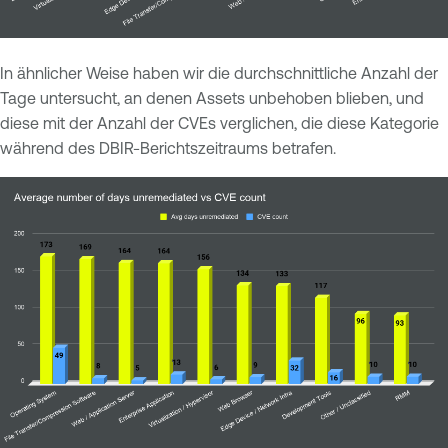
In ähnlicher Weise haben wir die durchschnittliche Anzahl der
Tage untersucht, an denen Assets unbehoben blieben, und
diese mit der Anzahl der CVEs verglichen, die diese Kategorie
während des DBIR-Berichtszeitraums betrafen.