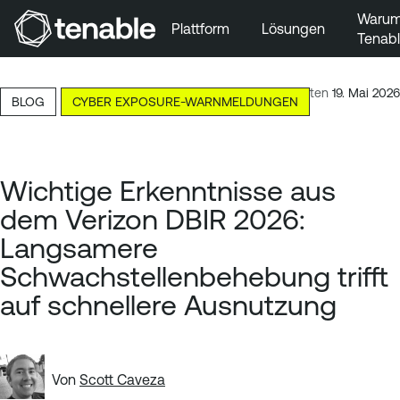
Waru
Plattform
Lösungen
Tenab
Zur Hauptnavigation wechseln
Zum Hauptinhalt wechseln
Lesezeit: 8 Minuten
19. Mai 2026
BLOG
CYBER EXPOSURE-WARNMELDUNGEN
Zur Fußzeile wechseln
Wichtige Erkenntnisse aus
dem Verizon DBIR 2026:
Langsamere
Schwachstellenbehebung trifft
auf schnellere Ausnutzung
Von
Scott Caveza