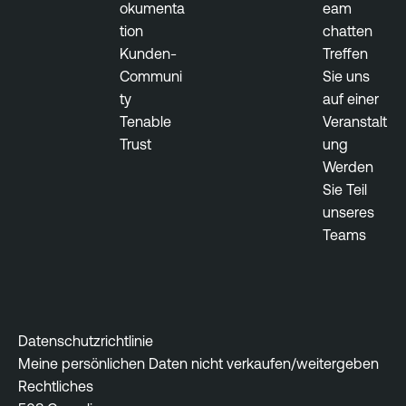
okumenta
eam
i
t
tion
chatten
l
a
Kunden-
Treffen
i
c
Communi
Sie uns
t
k
ty
auf einer
y
S
Tenable
Veranstalt
M
u
Trust
ung
a
r
Werden
n
f
Sie Teil
a
a
unseres
g
c
Teams
e
e
m
M
e
a
n
n
t
a
Datenschutzrichtlinie
g
Meine persönlichen Daten nicht verkaufen/weitergeben
e
Rechtliches
m