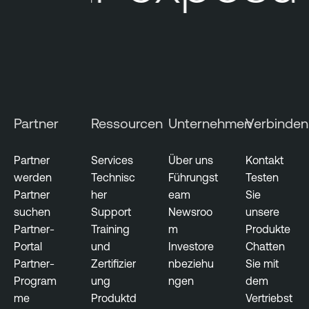
M
I
a
E
n
x
a
p
g
o
e
s
m
u
Partner
Ressourcen
Unternehmen
Verbinden
e
r
n
e
t
Partner
Services
Über uns
Kontakt
T
werden
Technisc
Führungst
Testen
V
e
Partner
her
eam
Sie
u
n
suchen
Support
Newsroo
unsere
l
a
Partner-
Training
m
Produkte
n
b
Portal
und
Investore
Chatten
e
l
Partner-
Zertifizier
nbeziehu
Sie mit
r
e
Program
ung
ngen
dem
a
A
me
Produktd
Vertriebst
b
t