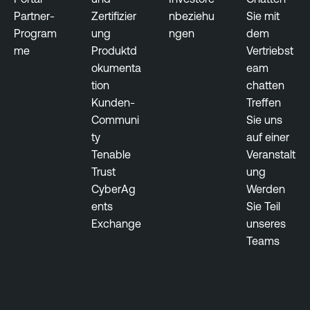
Partner-
Zertifizier
nbeziehu
Sie mit
Program
ung
ngen
dem
me
Produktd
Vertriebst
okumenta
eam
tion
chatten
Kunden-
Treffen
Communi
Sie uns
ty
auf einer
Tenable
Veranstalt
Trust
ung
CyberAg
Werden
ents
Sie Teil
Exchange
unseres
Teams