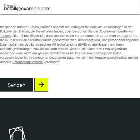
Email
Sie können unsere E-Mails jederzeit abbestellen. Befolgen Sie dazu die Anweisungen in der
Fußzeile der E-Mails, die Sie erhalten haben, oder besuchen Sie das
Abonnementcenter von
Tenable
. Hiermit bestätigen Sie, dass Tenable, seine verbundenen Unternehmen und ggf. Dritte,
die in unserer Datenschutzrichtlinie genannt werden, berechtigt sind, Ihre personenbezogenen
Daten außerhalb des Europäischen Wirtschaftsraums (EWR) zu übertragen, um Ihnen
Marketingmitteilungen zuzustellen, und dass in Ländern, die nicht dem EWR angehören,
möglicherweise nicht das gleiche Schutzniveau für Ihre personenbezogenen Daten
vorgeschrieben ist. Ihre personenbezogenen Daten werden von Tenable ausschließlich gemäß
unserer
Datenschutzrichtlinie
verarbeitet.
Senden