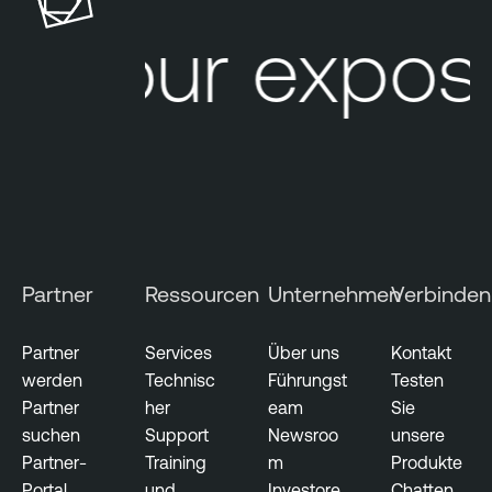
Your exposu
Partner
Ressourcen
Unternehmen
Verbinden
Partner
Services
Über uns
Kontakt
werden
Technisc
Führungst
Testen
Partner
her
eam
Sie
suchen
Support
Newsroo
unsere
Partner-
Training
m
Produkte
Portal
und
Investore
Chatten