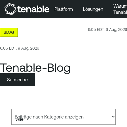
Waru
Plattform
Lösungen
Tenab
Zur Hauptnavigation wechseln
Zum Hauptinhalt wechseln
6:05 EDT, 9 Aug, 2026
BLOG
Zur Fußzeile wechseln
6:05 EDT, 9 Aug, 2026
Tenable-Blog
Subscribe
Beiträge nach Kategorie anzeigen