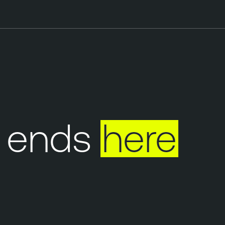
 ends
here