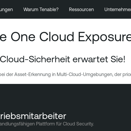
ungen
Warum Tenable?
Ressourcen
Unternehme
le One Cloud Exposur
Cloud-Sicherheit erwartet Sie!
ei der Asset-Erkennung in Multi-Cloud-Umgebungen, der priori
riebsmitarbeiter
andlungsfähigen Plattform für Cloud Security.