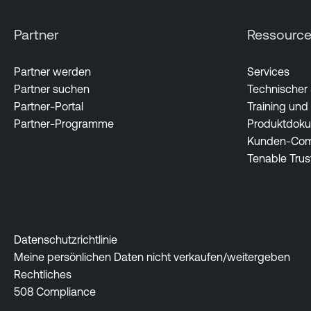
o
s
Partner
Ressourc
u
r
Partner werden
Services
e
Partner suchen
Technischer
Partner-Portal
Training und 
Partner-Programme
Produktdoku
Kunden-Com
Tenable Trus
Datenschutzrichtlinie
Meine persönlichen Daten nicht verkaufen/weitergeben
Rechtliches
508 Compliance