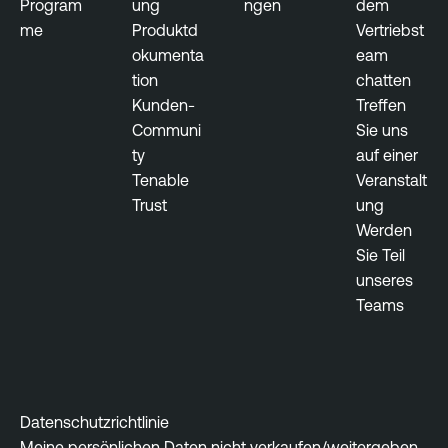
Program
ung
ngen
dem
me
Produktd
Vertriebst
okumenta
eam
tion
chatten
Kunden-
Treffen
Communi
Sie uns
ty
auf einer
Tenable
Veranstalt
Trust
ung
Werden
Sie Teil
unseres
Teams
Datenschutzrichtlinie
Meine persönlichen Daten nicht verkaufen/weitergeben