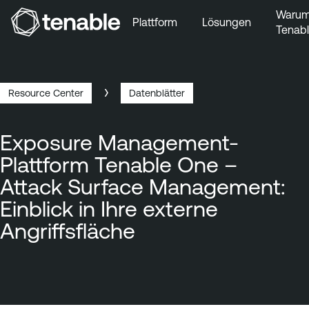
Waru
Plattform
Lösungen
Tenab
Zur Hauptnavigation wechseln
Zum Hauptinhalt wechseln
Zur Fußzeile wechseln
Resource Center
Datenblätter
Breadcrumb
Exposure Management-
Plattform Tenable One –
Attack Surface Management:
Einblick in Ihre externe
Angriffsfläche