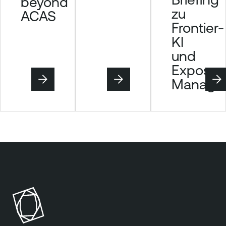
beyond
n
zu
ACAS
t
Frontier-
KI
und
Exposur
Manage