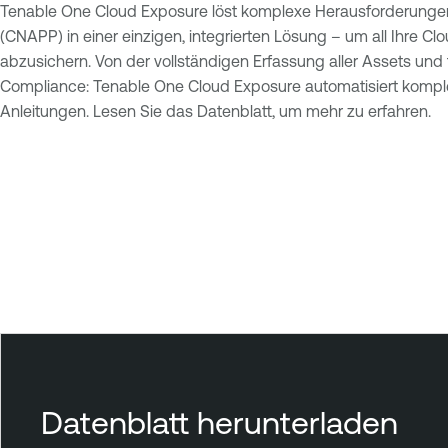
Tenable One Cloud Exposure löst komplexe Herausforderungen d
(CNAPP) in einer einzigen, integrierten Lösung – um all Ihre
abzusichern. Von der vollständigen Erfassung aller Assets un
Compliance: Tenable One Cloud Exposure automatisiert komplex
Anleitungen. Lesen Sie das Datenblatt, um mehr zu erfahren.
T
e
n
a
b
l
e
C
l
o
u
Datenblatt herunterladen
d