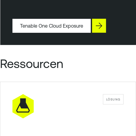
S
e
c
u
Tenable One Cloud Exposure
r
i
t
y
Ressourcen
LÖSUNG