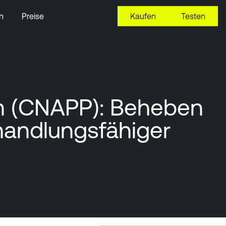
n
Preise
Kaufen
Testen
rm (CNAPP): Beheben
 handlungsfähiger