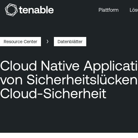
Plattform
Lös
Zur Hauptnavigation wechseln
Zum Hauptinhalt wechseln
Zur Fußzeile wechseln
Resource Center
Datenblätter
Breadcrumb
Cloud Native Applicat
von Sicherheitslücken
Cloud-Sicherheit