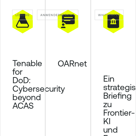
l
e
LÖSUNG
ANWENDERBERICHT
WHITEPAPER
V
u
l
n
e
r
Tenable
OARnet
a
for
b
Ein
DoD:
i
strategi
Cybersecurity
l
Briefing
beyond
i
zu
t
ACAS
Frontier-
y
M
KI
a
und
n