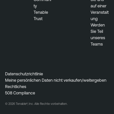
ty
auf einer
Tenable
Veranstalt
Trust
ung
Werden
Sie Teil
unseres
Teams
Datenschutzrichtlinie
Meine persönlichen Daten nicht verkaufen/weitergeben
Rechtliches
508 Compliance
© 2026 Tenable®, Inc. Alle Rechte vorbehalten.