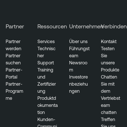
Partner
Ressourcen
Unternehmen
Verbinden
Partner
Services
Über uns
Kontakt
werden
Technisc
Führungst
Testen
Partner
her
eam
Sie
suchen
Support
Newsroo
unsere
Partner-
Training
m
Produkte
Portal
und
Investore
Chatten
Partner-
Zertifizier
nbeziehu
Sie mit
Program
ung
ngen
dem
me
Produktd
Vertriebst
okumenta
eam
tion
chatten
Kunden-
Treffen
Communi
Sie uns