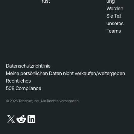
Trust
ung
Werden
Sie Teil
unseres
Teams
Datenschutzrichtlinie
Meine persönlichen Daten nicht verkaufen/weitergeben
Rechtliches
508 Compliance
© 2026 Tenable®, Inc. Alle Rechte vorbehalten.