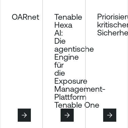
a
n
Priorisie
OARnet
Tenable
a
kritische
Hexa
g
Sicherhe
AI:
e
m
Die
e
agentische
n
Engine
t
für
T
die
e
Exposure
n
Management-
a
Plattform
b
Tenable One
l
e
W
e