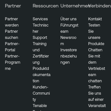
Partner
Ressourcen
Unternehmen
Verbinden
Partner
Services
Über uns
Kontakt
werden
Technisc
Führungst
Testen
Partner
her
eam
Sie
suchen
Support
Newsroo
unsere
Partner-
Training
m
Produkte
Portal
und
Investore
Chatten
Partner-
Zertifizier
nbeziehu
Sie mit
Program
ung
ngen
dem
me
Produktd
Vertriebst
okumenta
eam
tion
chatten
Kunden-
Treffen
Communi
Sie uns
ty
auf einer
Tenable
Veranstalt