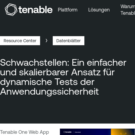
Waru
Plattform
Lösungen
Tenab
Zur Hauptnavigation wechseln
Zum Hauptinhalt wechseln
Zur Fußzeile wechseln
Resource Center
Datenblätter
Breadcrumb
Schwachstellen: Ein einfacher
und skalierbarer Ansatz für
dynamische Tests der
Anwendungssicherheit
Tenable One Web App