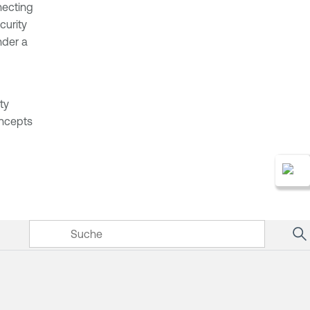
necting
curity
nder a
ty
oncepts