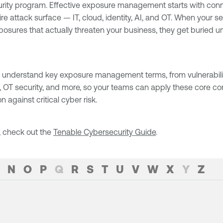
ecurity program. Effective exposure management starts with con
e attack surface — IT, cloud, identity, AI, and OT. When your se
exposures that actually threaten your business, they get buried u
 understand key exposure management terms, from vulnerabili
y, OT security, and more, so your teams can apply these core c
n against critical cyber risk.
, check out the
Tenable Cybersecurity Guide
.
N
O
P
Q
R
S
T
U
V
W
X
Y
Z