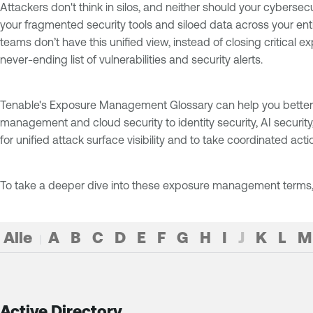
Attackers don't think in silos, and neither should your cybers
N
O
P
Q
R
your fragmented security tools and siloed data across your entir
teams don’t have this unified view, instead of closing critical 
never-ending list of vulnerabilities and security alerts.
S
T
U
V
W
X
Y
Z
Tenable's Exposure Management Glossary can help you better
management and cloud security to identity security, AI securit
for unified attack surface visibility and to take coordinated actio
To take a deeper dive into these exposure management terms
Alle
A
B
C
D
E
F
G
H
I
J
K
L
M
|
Active Directory