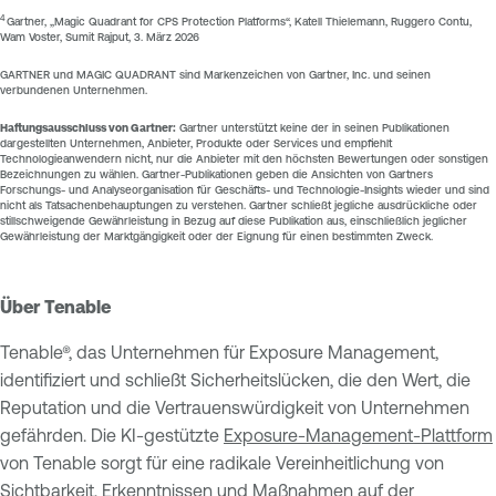
4
Gartner, „Magic Quadrant for CPS Protection Platforms“, Katell Thielemann, Ruggero Contu,
Wam Voster, Sumit Rajput, 3. März 2026
GARTNER und MAGIC QUADRANT sind Markenzeichen von Gartner, Inc. und seinen
verbundenen Unternehmen.
Haftungsausschluss von Gartner:
Gartner unterstützt keine der in seinen Publikationen
dargestellten Unternehmen, Anbieter, Produkte oder Services und empfiehlt
Technologieanwendern nicht, nur die Anbieter mit den höchsten Bewertungen oder sonstigen
Bezeichnungen zu wählen. Gartner-Publikationen geben die Ansichten von Gartners
Forschungs- und Analyseorganisation für Geschäfts- und Technologie-Insights wieder und sind
nicht als Tatsachenbehauptungen zu verstehen. Gartner schließt jegliche ausdrückliche oder
stillschweigende Gewährleistung in Bezug auf diese Publikation aus, einschließlich jeglicher
Gewährleistung der Marktgängigkeit oder der Eignung für einen bestimmten Zweck.
Über Tenable
Tenable®, das Unternehmen für Exposure Management,
identifiziert und schließt Sicherheitslücken, die den Wert, die
Reputation und die Vertrauenswürdigkeit von Unternehmen
gefährden. Die KI-gestützte
Exposure-Management-Plattform
von Tenable sorgt für eine radikale Vereinheitlichung von
Sichtbarkeit, Erkenntnissen und Maßnahmen auf der