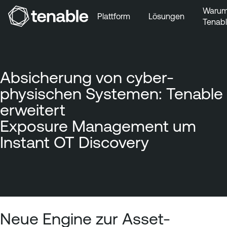
Waru
Plattform
Lösungen
Tenab
Zur Hauptnavigation wechseln
Zum Hauptinhalt wechseln
Zur Fußzeile wechseln
Absicherung von cyber-
physischen Systemen: Tenable
erweitert
Exposure Management um
Instant OT Discovery
Neue Engine zur Asset-