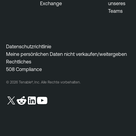
Exchange
unseres
l
Teams
e
O
n
e
V
Datenschutzrichtlinie
u
Meine persönlichen Daten nicht verkaufen/weitergeben
l
Rechtliches
n
508 Compliance
e
r
© 2026 Tenable®, Inc. Alle Rechte vorbehalten.
a
b
i
l
i
t
y