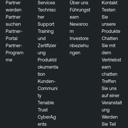
Partner
Services
Über uns
Kontakt
O
werden
Technisc
Führungst
Testen
n
Partner
her
eam
Sie
e
suchen
Support
Newsroo
unsere
O
Partner-
Training
m
Produkte
T
Portal
und
Investore
Chatten
E
Partner-
Zertifizier
nbeziehu
Sie mit
x
Program
ung
ngen
dem
p
me
Produktd
Vertriebst
o
okumenta
eam
s
tion
chatten
u
Kunden-
Treffen
r
Communi
Sie uns
e
ty
auf einer
T
Tenable
Veranstalt
e
Trust
ung
n
CyberAg
Werden
a
ents
Sie Teil
b