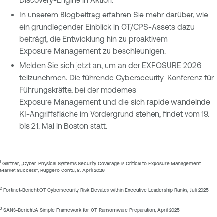
In unserem
Blogbeitrag
erfahren Sie mehr darüber, wie
ein grundlegender Einblick in OT/CPS-Assets dazu
beiträgt, die Entwicklung hin zu proaktivem
Exposure Management zu beschleunigen.
Melden Sie sich jetzt an
, um an der EXPOSURE 2026
teilzunehmen. Die führende Cybersecurity-Konferenz für
Führungskräfte, bei der modernes
Exposure Management und die sich rapide wandelnde
KI-Angriffsfläche im Vordergrund stehen, findet vom 19.
bis 21. Mai in Boston statt.
1
Gartner, „Cyber-Physical Systems Security Coverage Is Critical to Exposure Management
Market Success“, Ruggero Contu, 8. April 2026
2
Fortinet-Bericht:
OT Cybersecurity Risk Elevates within Executive Leadership Ranks
, Juli 2025
3
SANS-Bericht:
A Simple Framework for OT Ransomware Preparation
, April 2025