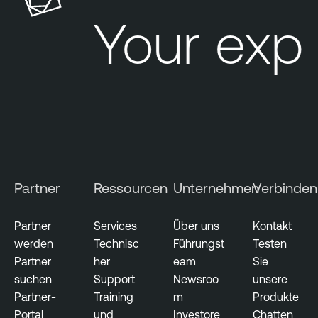
l
Your exp
e
O
T
S
e
c
u
r
i
Partner
Ressourcen
Unternehmen
Verbinden
t
y
Partner
Services
Über uns
Kontakt
werden
Technisc
Führungst
Testen
Partner
her
eam
Sie
suchen
Support
Newsroo
unsere
Partner-
Training
m
Produkte
Portal
und
Investore
Chatten