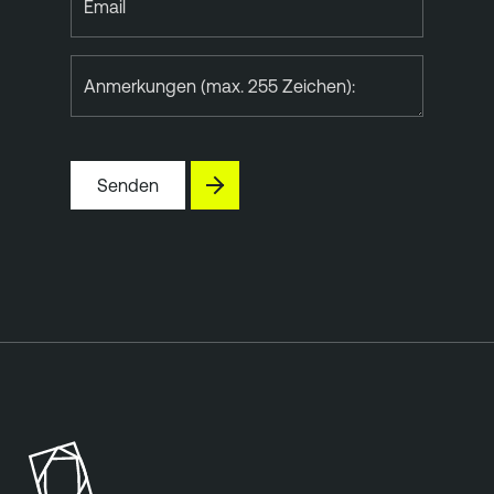
Email
Anmerkungen (max. 255 Zeichen):
Senden
T
e
n
a
b