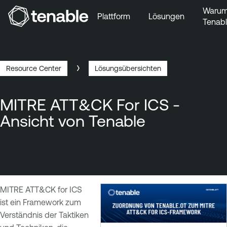
Waru
Plattform
Lösungen
Tenab
Zur Hauptnavigation wechseln
Zum Hauptinhalt wechseln
Zur Fußzeile wechseln
Resource Center
Lösungsübersichten
Breadcrumb
MITRE ATT&CK For ICS -
Ansicht von Tenable
MITRE ATT&CK for ICS
ist ein Framework zum
Verständnis der Taktiken