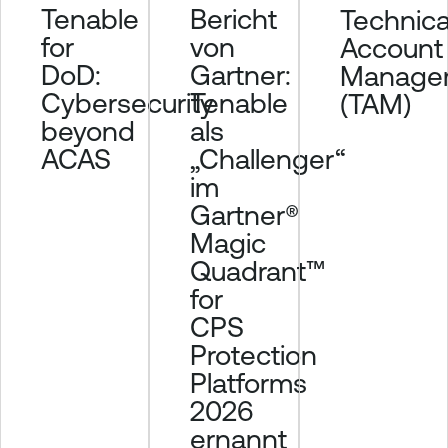
Tenable
Bericht
Technica
for
von
Account
DoD:
Gartner:
Manage
Cybersecurity
Tenable
(TAM)
beyond
als
ACAS
„Challenger“
im
Gartner®
Magic
Quadrant™
for
CPS
Protection
Platforms
2026
ernannt