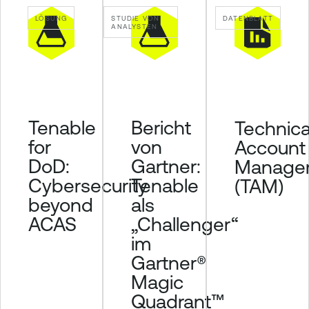
y
LÖSUNG
STUDIE VON
DATENBLATT
ANALYSTEN
Tenable
Bericht
Technica
for
von
Account
DoD:
Gartner:
Manage
Cybersecurity
Tenable
(TAM)
beyond
als
ACAS
„Challenger“
im
Gartner®
Magic
Quadrant™