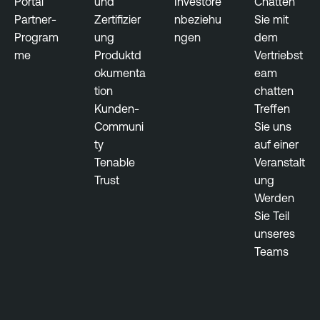
Portal
und
Investore
Chatten
Partner-
Zertifizier
nbeziehu
Sie mit
Program
ung
ngen
dem
me
Produktd
Vertriebst
okumenta
eam
tion
chatten
Kunden-
Treffen
Communi
Sie uns
ty
auf einer
Tenable
Veranstalt
Trust
ung
Werden
Sie Teil
unseres
Teams