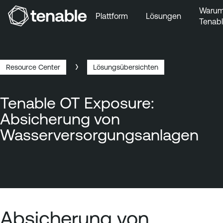
Waru
Plattform
Lösungen
Tenab
Zur Hauptnavigation wechseln
Zum Hauptinhalt wechseln
Zur Fußzeile wechseln
Resource Center
Lösungsübersichten
Breadcrumb
Tenable OT Exposure:
Absicherung von
Wasserversorgungsanlagen
Absicherung von