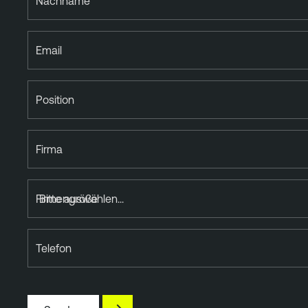
Nachname
t
Email
Position
Firma
Firmengröße
Telefon