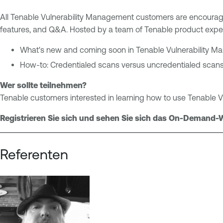
s
b
All Tenable Vulnerability Management customers are encourage
u
l
features, and Q&A. Hosted by a team of Tenable product expert
r
e
e
O
What's new and coming soon in Tenable Vulnerability 
M
n
How-to: Credentialed scans versus uncredentialed scan
a
e
n
V
Wer sollte teilnehmen?
a
u
Tenable customers interested in learning how to use Tenable V
g
l
Registrieren Sie sich und sehen Sie sich das On-Demand-We
e
n
m
e
e
r
Referenten
n
a
t
b
i
V
l
u
i
l
t
n