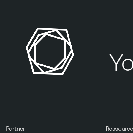
You
Partner
Ressourc