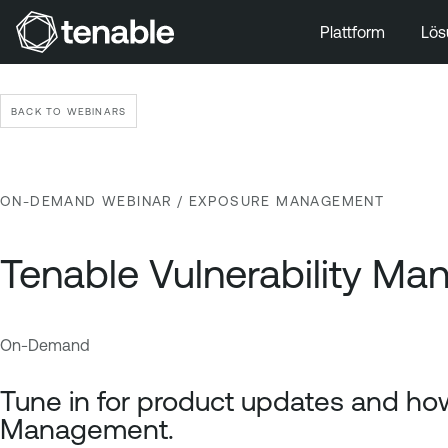
Plattform
Lös
Zur Hauptnavigation wechseln
Zum Hauptinhalt wechseln
BACK TO WEBINARS
Zur Fußzeile wechseln
ON-DEMAND WEBINAR
/ EXPOSURE MANAGEMENT
Tenable Vulnerability M
On-Demand
E
T
x
e
Tune in for product updates and how
p
n
Management.
o
a