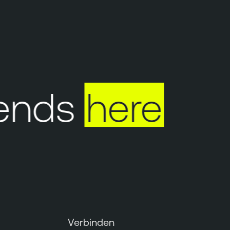
ends
here
Verbinden