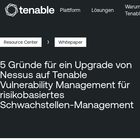
Waru
Plattform
Lösungen
Tenab
Zur Hauptnavigation wechseln
Zum Hauptinhalt wechseln
Zur Fußzeile wechseln
Resource Center
Whitepaper
Breadcrumb
5 Gründe für ein Upgrade von
Nessus auf Tenable
Vulnerability Management für
risikobasiertes
Schwachstellen-Management