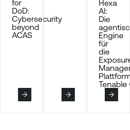
for
Hexa
DoD:
AI:
Cybersecurity
Die
beyond
agentis
ACAS
Engine
für
die
Exposur
Manage
Plattfor
Tenable