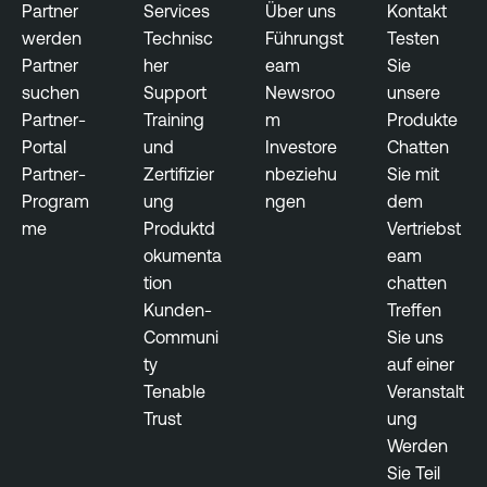
Partner
Services
Über uns
Kontakt
werden
Technisc
Führungst
Testen
Partner
her
eam
Sie
suchen
Support
Newsroo
unsere
Partner-
Training
m
Produkte
Portal
und
Investore
Chatten
Partner-
Zertifizier
nbeziehu
Sie mit
Program
ung
ngen
dem
me
Produktd
Vertriebst
okumenta
eam
tion
chatten
Kunden-
Treffen
Communi
Sie uns
ty
auf einer
Tenable
Veranstalt
Trust
ung
Werden
Sie Teil