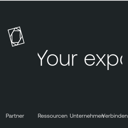
Your expo
Partner
Ressourcen
Unternehmen
Verbinden