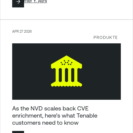
By
Tomer Y. Avni
APR 27 2026
PRODUKTE
As the NVD scales back CVE
enrichment, here’s what Tenable
customers need to know