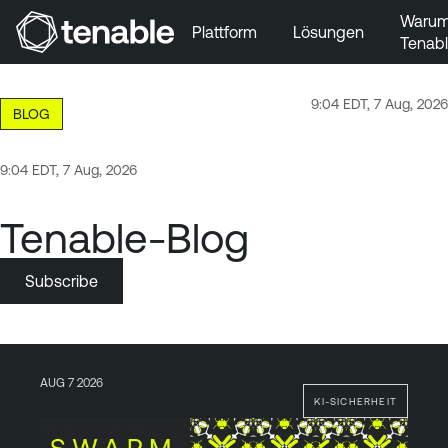
Waru
Plattform
Lösungen
Tenab
Zur Hauptnavigation wechseln
Zum Hauptinhalt wechseln
9:04 EDT, 7 Aug, 2026
BLOG
Zur Fußzeile wechseln
9:04 EDT, 7 Aug, 2026
Tenable-Blog
Subscribe
AUG 7 2026
KI-SICHERHEIT