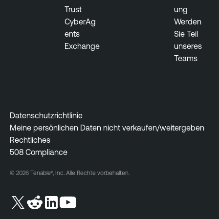
Trust
ung
CyberAg
Werden
ents
Sie Teil
Exchange
unseres
Teams
Datenschutzrichtlinie
Meine persönlichen Daten nicht verkaufen/weitergeben
Rechtliches
508 Compliance
© 2026 Tenable®, Inc. Alle Rechte vorbehalten.