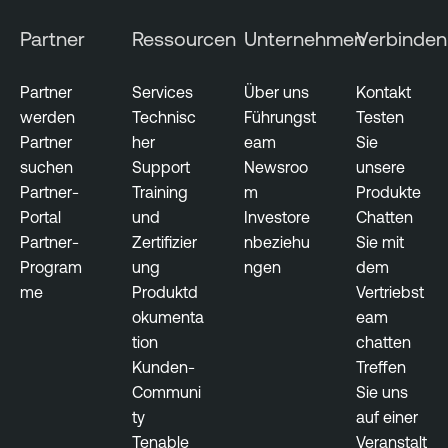
Partner
Ressourcen
Unternehmen
Verbinden
Partner
Services
Über uns
Kontakt
werden
Technisc
Führungst
Testen
Partner
her
eam
Sie
suchen
Support
Newsroo
unsere
Partner-
Training
m
Produkte
Portal
und
Investore
Chatten
Partner-
Zertifizier
nbeziehu
Sie mit
Program
ung
ngen
dem
me
Produktd
Vertriebst
okumenta
eam
tion
chatten
Kunden-
Treffen
Communi
Sie uns
ty
auf einer
Tenable
Veranstalt