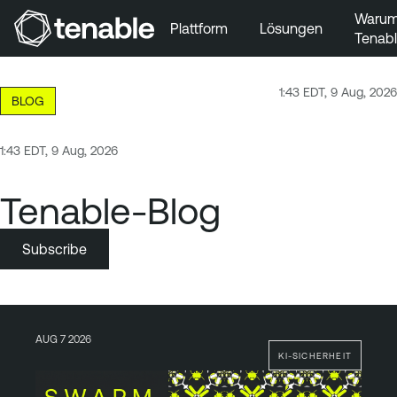
Waru
Plattform
Lösungen
Tenab
Zur Hauptnavigation wechseln
Zum Hauptinhalt wechseln
1:43 EDT, 9 Aug, 2026
BLOG
Zur Fußzeile wechseln
1:43 EDT, 9 Aug, 2026
Tenable-Blog
Subscribe
AUG 7 2026
KI-SICHERHEIT