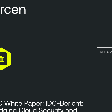
rcen
WHITEP
C White Paper: IDC-Bericht:
idging Cloud Security and