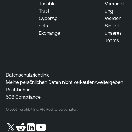
Tenable
Veranstalt
Trust
ung
CyberAg
Werden
ents
Sie Teil
Exchange
unseres
Teams
Datenschutzrichtlinie
Meine persönlichen Daten nicht verkaufen/weitergeben
Rechtliches
508 Compliance
© 2026 Tenable®, Inc. Alle Rechte vorbehalten.