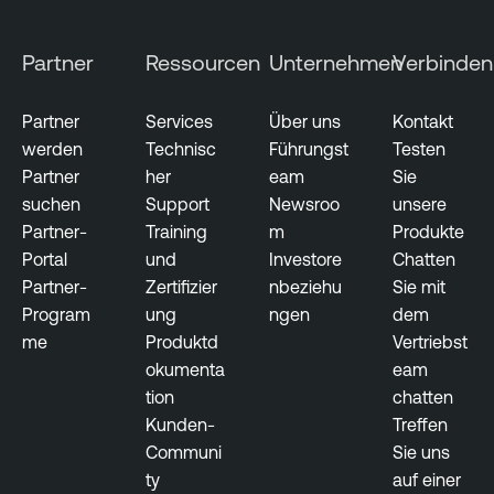
Partner
Ressourcen
Unternehmen
Verbinden
Partner
Services
Über uns
Kontakt
werden
Technisc
Führungst
Testen
Partner
her
eam
Sie
suchen
Support
Newsroo
unsere
Partner-
Training
m
Produkte
Portal
und
Investore
Chatten
Partner-
Zertifizier
nbeziehu
Sie mit
Program
ung
ngen
dem
me
Produktd
Vertriebst
okumenta
eam
tion
chatten
Kunden-
Treffen
Communi
Sie uns
ty
auf einer