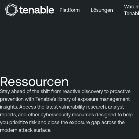
Waru
Plattform
Lösungen
Tenab
Zur Hauptnavigation wechseln
Zum Hauptinhalt wechseln
Zur Fußzeile wechseln
Ressourcen
Stay ahead of the shift from reactive discovery to proactive
prevention with Tenable’s library of exposure management
insights. Access the latest vulnerability research, analyst
reports, and other cybersecurity resources designed to help
you prioritize risk and close the exposure gap across the
modern attack surface.