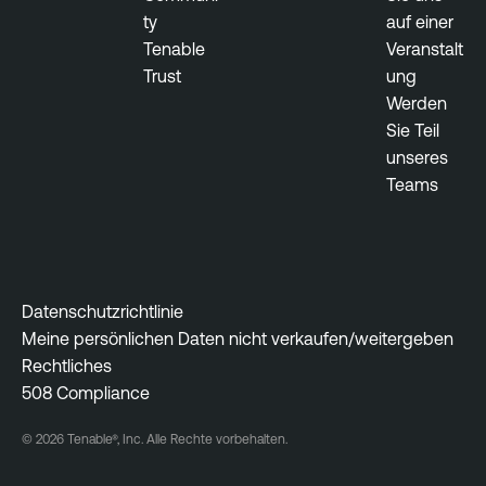
ty
auf einer
Tenable
Veranstalt
Trust
ung
Werden
Sie Teil
unseres
Teams
Datenschutzrichtlinie
Meine persönlichen Daten nicht verkaufen/weitergeben
Rechtliches
508 Compliance
© 2026 Tenable®, Inc. Alle Rechte vorbehalten.