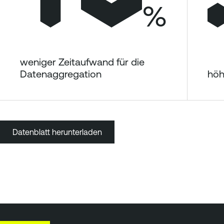
%
weniger Zeitaufwand für die
Datenaggregation
höh
Datenblatt herunterladen