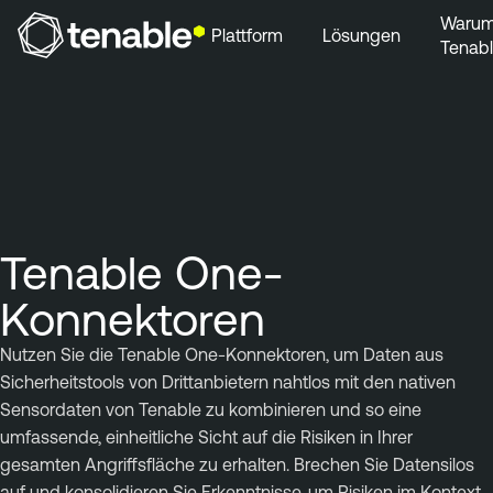
Waru
Plattform
Lösungen
Tenab
Zur Hauptnavigation wechseln
Zum Hauptinhalt wechseln
Zur Fußzeile wechseln
Tenable One-
Konnektoren
Nutzen Sie die Tenable One-Konnektoren, um Daten aus
Sicherheitstools von Drittanbietern nahtlos mit den nativen
Sensordaten von Tenable zu kombinieren und so eine
umfassende, einheitliche Sicht auf die Risiken in Ihrer
gesamten Angriffsfläche zu erhalten. Brechen Sie Datensilos
auf und konsolidieren Sie Erkenntnisse, um Risiken im Kontext