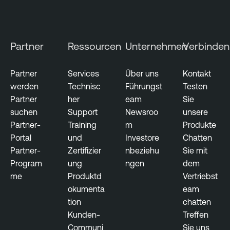
Partner
Ressourcen
Unternehmen
Verbinden
Partner
Services
Über uns
Kontakt
werden
Technisc
Führungst
Testen
Partner
her
eam
Sie
suchen
Support
Newsroo
unsere
Partner-
Training
m
Produkte
Portal
und
Investore
Chatten
Partner-
Zertifizier
nbeziehu
Sie mit
Program
ung
ngen
dem
me
Produktd
Vertriebst
okumenta
eam
tion
chatten
Kunden-
Treffen
Communi
Sie uns