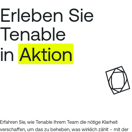
S
r
Erleben Sie
e
i
i
g
t
e
Tenable
e
S
e
in
Aktion
i
t
e
Erfahren Sie, wie Tenable Ihrem Team die nötige Klarheit
verschaffen, um das zu beheben, was wirklich zählt – mit der