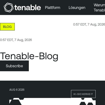
Waru
Plattform
Lösungen
Tenab
Zur Hauptnavigation wechseln
Zum Hauptinhalt wechseln
0:57 EDT, 7 Aug, 2026
BLOG
Zur Fußzeile wechseln
0:57 EDT, 7 Aug, 2026
Tenable-Blog
Subscribe
AUG 6 2026
KI-SICHERHEIT