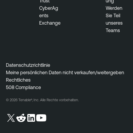
Trust
ung
CyberAg
Werden
ents
Sie Teil
Exchange
unseres
Teams
Datenschutzrichtlinie
Meine persönlichen Daten nicht verkaufen/weitergeben
Rechtliches
508 Compliance
© 2026 Tenable®, Inc. Alle Rechte vorbehalten.