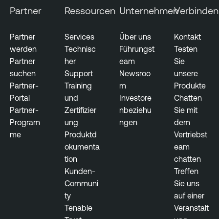
Partner
Ressourcen
Unternehmen
Verbinden
Partner
Services
Über uns
Kontakt
werden
Technisc
Führungst
Testen
Partner
her
eam
Sie
suchen
Support
Newsroo
unsere
Partner-
Training
m
Produkte
Portal
und
Investore
Chatten
Partner-
Zertifizier
nbeziehu
Sie mit
Program
ung
ngen
dem
me
Produktd
Vertriebst
okumenta
eam
tion
chatten
Kunden-
Treffen
Communi
Sie uns
ty
auf einer
Tenable
Veranstalt