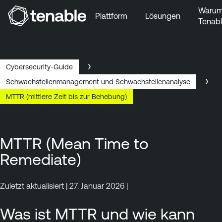
Waru
Plattform
Lösungen
Tenab
Zur Hauptnavigation wechseln
Zum Hauptinhalt wechseln
Zur Fußzeile wechseln
Cybersecurity-Guide
Schwachstellenmanagement und Schwachstellenanalyse
MTTR (mittlere Zeit bis zur Behebung)
MTTR (Mean Time to
Remediate)
Zuletzt aktualisiert | 27. Januar 2026 |
Was ist MTTR und wie kann