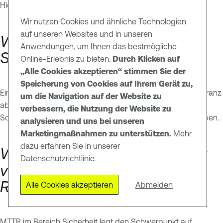
Hier sind einige der häufigsten Fragen zu MTTR:
Wir nutzen Cookies und ähnliche Technologien
auf unseren Websites und in unseren
Was ist eine gute MTTR für
Anwendungen, um Ihnen das bestmögliche
Sicherheitsschwachstellen?
Online-Erlebnis zu bieten.
Durch Klicken auf
„Alle Cookies akzeptieren“ stimmen Sie der
Speicherung von Cookies auf Ihrem Gerät zu,
Eine gute MTTR hängt von Ihrer Umgebung und Risikotoleranz
um die Navigation auf der Website zu
ab, aber viele Sicherheitsteams zielen darauf ab, kritische
verbessern, die Nutzung der Website zu
Schwachstellen innerhalb von 24 bis 72 Stunden zu beheben.
analysieren und uns bei unseren
Marketingmaßnahmen zu unterstützen.
Mehr
dazu erfahren Sie in unserer
Wie unterscheidet sich MTTR
Datenschutzrichtlinie
.
von der mittleren
Reparaturzeit?
Alle Cookies akzeptieren
Abmelden
MTTR im Bereich Sicherheit legt den Schwerpunkt auf