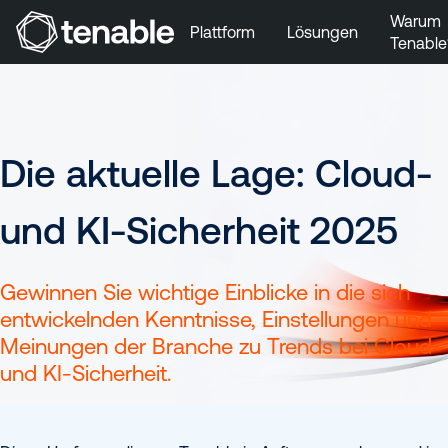
Warum
Plattform
Lösungen
Tenable
Zur Hauptnavigation wechseln
Tenable
Zum Hauptinhalt wechseln
Cloud
Zur Fußzeile wechseln
Security
Die aktuelle Lage: Cloud-
und KI-Sicherheit 2025
Gewinnen Sie wichtige Einblicke in die sich
entwickelnden Kenntnisse, Einstellungen und
Meinungen der Branche zu Trends bei Cloud-
und KI-Sicherheit.