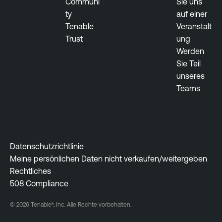
Communi
Sie uns
ty
auf einer
Tenable
Veranstalt
Trust
ung
Werden
Sie Teil
unseres
Teams
Datenschutzrichtlinie
Meine persönlichen Daten nicht verkaufen/weitergeben
Rechtliches
508 Compliance
© 2026 Tenable®, Inc. Alle Rechte vorbehalten.