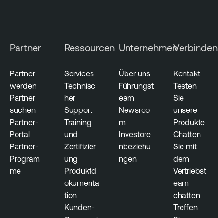
d
S
e
c
Partner
Ressourcen
Unternehmen
Verbinden
u
r
Partner
Services
Über uns
Kontakt
i
werden
Technisc
Führungst
Testen
t
Partner
her
eam
Sie
y
suchen
Support
Newsroo
unsere
Partner-
Training
m
Produkte
Portal
und
Investore
Chatten
Partner-
Zertifizier
nbeziehu
Sie mit
Program
ung
ngen
dem
me
Produktd
Vertriebst
okumenta
eam
tion
chatten
Kunden-
Treffen