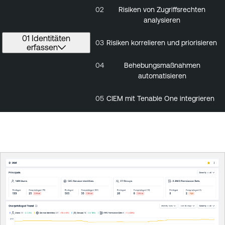
02
Risiken von Zugriffsrechten
analysieren
01 Identitäten
03
Risiken korrelieren und priorisieren
erfassen
04
Behebungsmaßnahmen
automatisieren
05
CIEM mit Tenable One integrieren