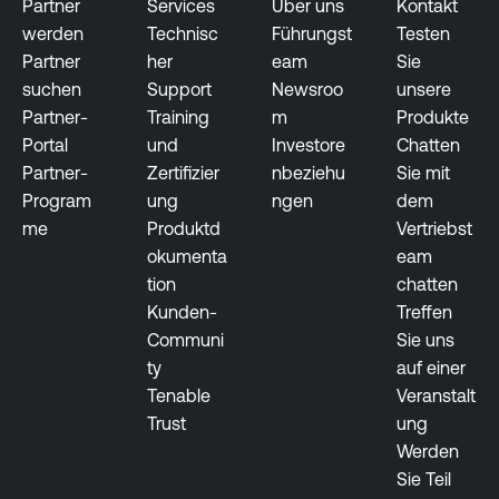
i
Partner
Services
Über uns
Kontakt
t
werden
Technisc
Führungst
Testen
y
Partner
her
eam
Sie
suchen
Support
Newsroo
unsere
T
Partner-
Training
m
Produkte
e
Portal
und
Investore
Chatten
n
Partner-
Zertifizier
nbeziehu
Sie mit
a
Program
ung
ngen
dem
b
me
Produktd
Vertriebst
l
okumenta
eam
e
tion
chatten
O
Kunden-
Treffen
n
Communi
Sie uns
e
ty
auf einer
Tenable
Veranstalt
Trust
ung
Werden
Sie Teil