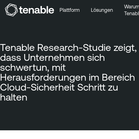
Waru
Plattform
Lösungen
Tenab
Zur Hauptnavigation wechseln
Zum Hauptinhalt wechseln
Zur Fußzeile wechseln
Tenable Research-Studie zeigt,
dass Unternehmen sich
schwertun, mit
Herausforderungen im Bereich
Cloud-Sicherheit Schritt zu
halten