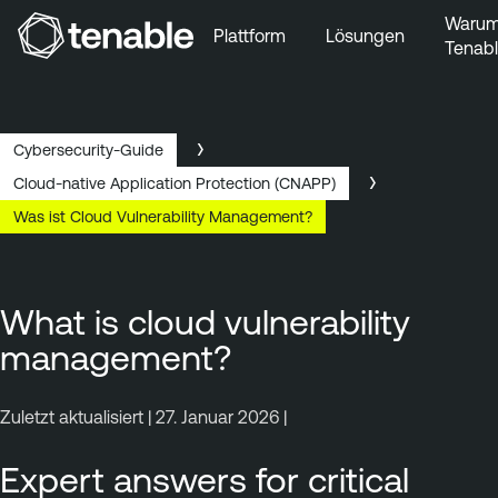
Waru
Plattform
Lösungen
Tenab
Zur Hauptnavigation wechseln
Zum Hauptinhalt wechseln
Zur Fußzeile wechseln
Cybersecurity-Guide
Cloud-native Application Protection (CNAPP)
Was ist Cloud Vulnerability Management?
What is cloud vulnerability
management?
Zuletzt aktualisiert | 27. Januar 2026 |
Expert answers for critical