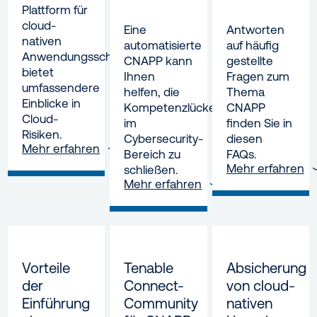
Plattform für
cloud-
Eine
Antworten
nativen
automatisierte
auf häufig
Anwendungsschutz
CNAPP kann
gestellte
bietet
Ihnen
Fragen zum
umfassendere
helfen, die
Thema
Einblicke in
Kompetenzlücke
CNAPP
Cloud-
im
finden Sie in
Risiken.
Cybersecurity-
diesen
Mehr erfahren
Bereich zu
FAQs.
Mehr erfahren
schließen.
Mehr erfahren
Vorteile
Tenable
Absicherung
der
Connect-
von cloud-
Einführung
Community
nativen