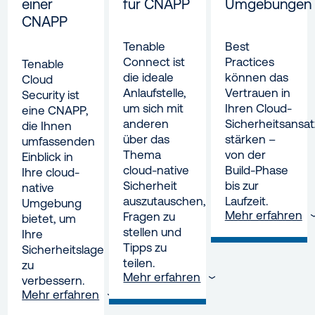
einer
für CNAPP
Umgebungen
CNAPP
Tenable
Best
Connect ist
Practices
Tenable
die ideale
können das
Cloud
Anlaufstelle,
Vertrauen in
Security ist
um sich mit
Ihren Cloud-
eine CNAPP,
anderen
Sicherheitsansat
die Ihnen
über das
stärken –
umfassenden
Thema
von der
Einblick in
cloud-native
Build-Phase
Ihre cloud-
Sicherheit
bis zur
native
auszutauschen,
Laufzeit.
Umgebung
Mehr erfahren
Fragen zu
bietet, um
stellen und
Ihre
Tipps zu
Sicherheitslage
teilen.
zu
Mehr erfahren
verbessern.
Mehr erfahren