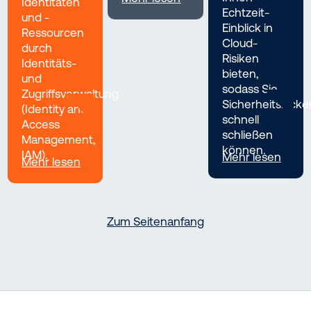
Identitäten
Echtzeit-
und -
Einblick in
Ressourcen
Cloud-
durch
Risiken
Identitäts-
bieten,
und
sodass Sie
Zugriffsverwaltung
Sicherheitslücke
(Identity and
schnell
Access
schließen
Management,
können.
IAM).
Mehr lesen
Mehr lesen
Zum Seitenanfang