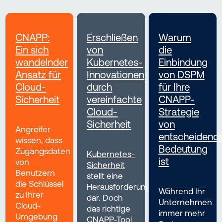
CNAPP:
Erschließen
Warum
Ein sich
von
die
wandelnder
Kubernetes-
Einbindung
Ansatz für
Innovationen
von DSPM
Cloud-
durch
für Ihre
Sicherheit
vereinfachte
CNAPP-
Cloud-
Strategie
Sicherheit
von
Angreifer
entscheidend
wissen, dass
Bedeutung
Zugangsdaten
Kubernetes-
ist
von
Sicherheit
Benutzern
stellt eine
die Schlüssel
Herausforderung
Während Ihr
zu Ihrer
dar. Doch
Unternehmen
Cloud-
das richtige
immer mehr
Umgebung
CNAPP-Tool