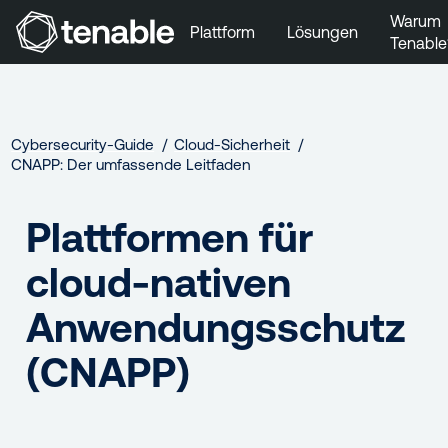
Warum
Plattform
Lösungen
Tenable
Zur Hauptnavigation wechseln
Zum Hauptinhalt wechseln
Zur Fußzeile wechseln
Cybersecurity-Guide
Cloud-Sicherheit
CNAPP: Der umfassende Leitfaden
Plattformen für
cloud-nativen
Anwendungsschutz
(CNAPP)