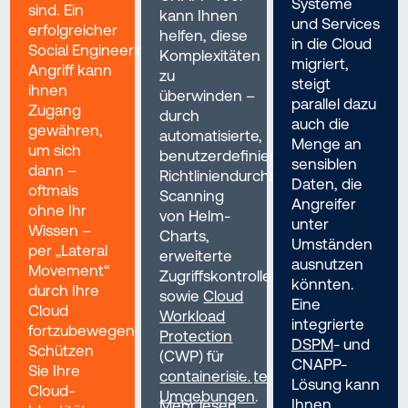
Systeme
sind. Ein
kann Ihnen
und Services
erfolgreicher
helfen, diese
in die Cloud
Social Engineering-
Komplexitäten
migriert,
Angriff kann
zu
steigt
ihnen
überwinden –
parallel dazu
Zugang
durch
auch die
gewähren,
automatisierte,
Menge an
um sich
benutzerdefinierte
sensiblen
dann –
Richtliniendurchsetzung,
Daten, die
oftmals
Scanning
Angreifer
ohne Ihr
von Helm-
unter
Wissen –
Charts,
Umständen
per „Lateral
erweiterte
ausnutzen
Movement“
Zugriffskontrollen
könnten.
durch Ihre
sowie
Cloud
Eine
Cloud
Workload
integrierte
fortzubewegen.
Protection
DSPM
- und
Schützen
(CWP) für
CNAPP-
Sie Ihre
containerisierte
Lösung kann
Cloud-
Umgebungen
.
Ihnen
Mehr lesen