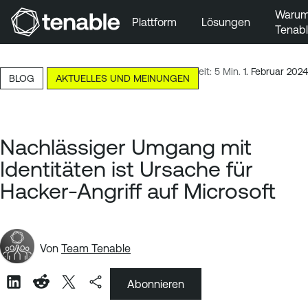
Waru
Plattform
Lösungen
Tenab
Zur Hauptnavigation wechseln
Zum Hauptinhalt wechseln
Lesezeit: 5 Min.
1. Februar 2024
BLOG
AKTUELLES UND MEINUNGEN
Zur Fußzeile wechseln
Nachlässiger Umgang mit
Identitäten ist Ursache für
Hacker-Angriff auf Microsoft
Von
Team Tenable
Abonnieren