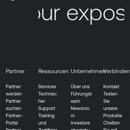
Your exposu
D
e
i
I
r
d
e
e
c
n
t
t
o
i
r
t
y
y
Partner
Ressourcen
Unternehmen
Verbinden
E
x
p
Partner
Services
Über uns
Kontakt
o
werden
Technisc
Führungst
Testen
s
Partner
her
eam
Sie
u
suchen
Support
Newsroo
unsere
r
Partner-
Training
m
Produkte
e
Portal
und
Investore
Chatten
Partner-
Zertifizier
nbeziehu
Sie mit