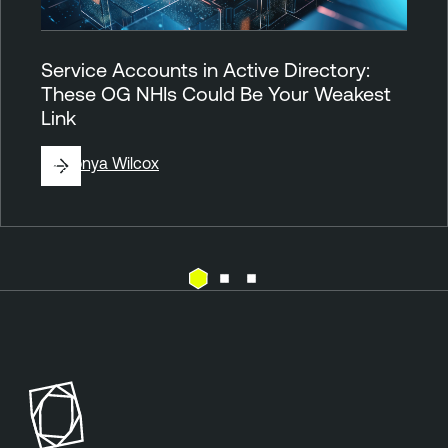
Service Accounts in Active Directory:
These OG NHIs Could Be Your Weakest
Link
By
Sonya Wilcox
A
T
c
e
t
n
i
a
v
b
e
l