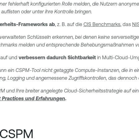
iner fehlerhaft konfigurierten Rolle melden, die Nutzern anonym
flisten oder unter ihre Kontrolle bringen.
herheits-Frameworks ab
, z. B. auf die
CIS Benchmarks
, das
NI
erwalteten Schlüsseln erkennen, bei denen keine serverseitige
enchmarks melden und entsprechende Behebungsmaßnahmen vo
 auf und
verbessern dadurch Sichtbarkeit
in Multi-Cloud-U
 ein CSPM-Tool nicht getaggte Compute-Instanzen, die in ein
g, Logging und angemessene Zugriffskontrollen, das dennoch ein
 und Ihre breiter angelegte Cloud-Sicherheitsstrategie auf ei
t Practices und Erfahrungen
.
n CSPM