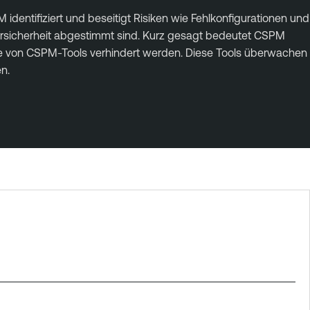
ntifiziert und beseitigt Risiken wie Fehlkonfigurationen und
ybersicherheit abgestimmt sind. Kurz gesagt bedeutet CSPM
e von CSPM-Tools verhindert werden. Diese Tools überwachen
n.