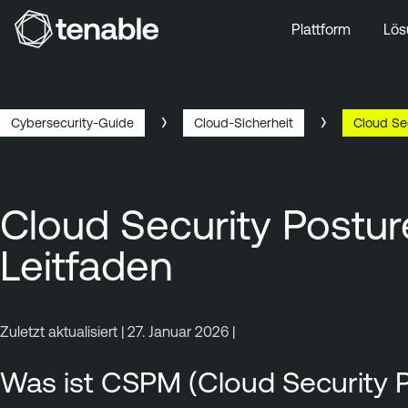
Plattform
Lös
Zur Hauptnavigation wechseln
Zum Hauptinhalt wechseln
Zur Fußzeile wechseln
Cybersecurity-Guide
Cloud-Sicherheit
Cloud Se
Cloud Security Post
Leitfaden
Zuletzt aktualisiert | 27. Januar 2026 |
Was ist CSPM (Cloud Security