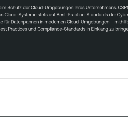
im Schutz der Cloud-Umgebungen Ihres Unternehmens. CSPM ide
r, dass Cloud-Systeme stets auf Best-Practice-Standards der C
ache für Datenpannen in modernen Cloud-Umgebungen – mithilf
 Best Practices und Compliance-Standards in Einklang zu bringe