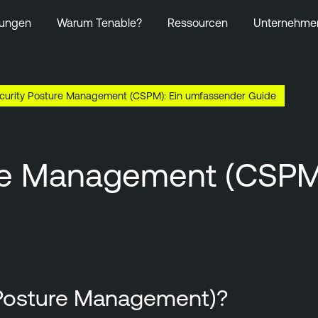
ungen
Warum Tenable?
Ressourcen
Unternehme
curity Posture Management (CSPM): Ein umfassender Guide
ure Management (CSPM
 Posture Management)?