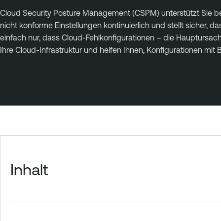
Cloud Security Posture Management (CSPM) unterstützt Sie be
nicht konforme Einstellungen kontinuierlich und stellt siche
einfach nur, dass Cloud-Fehlkonfigurationen – die Haupturs
Ihre Cloud-Infrastruktur und helfen Ihnen, Konfigurationen mit
Inhalt